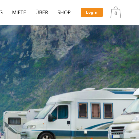
G
MIETE
ÜBER
SHOP
Login
0