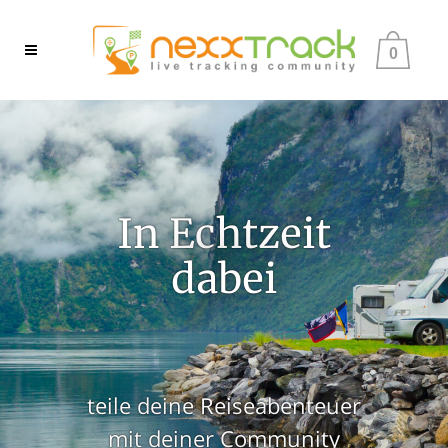
0
In Echtzeit
dabei
teile deine Reiseabenteuer
mit deiner Community