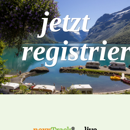
jetzt
registrie
®