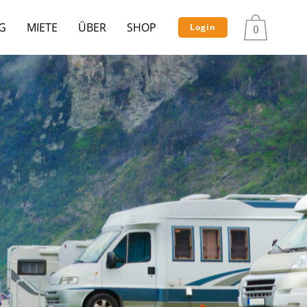
G
MIETE
ÜBER
SHOP
Login
0